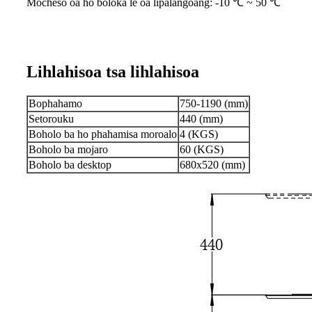
Mocheso oa ho boloka le oa lipalangoang: -10 ℃ ~ 50 ℃
Lihlahisoa tsa lihlahisoa
Bophahamo
750-1190 (mm)
Setorouku
440 (mm)
Boholo ba ho phahamisa moroalo
4 (KGS)
Boholo ba mojaro
60 (KGS)
Boholo ba desktop
680x520 (mm)