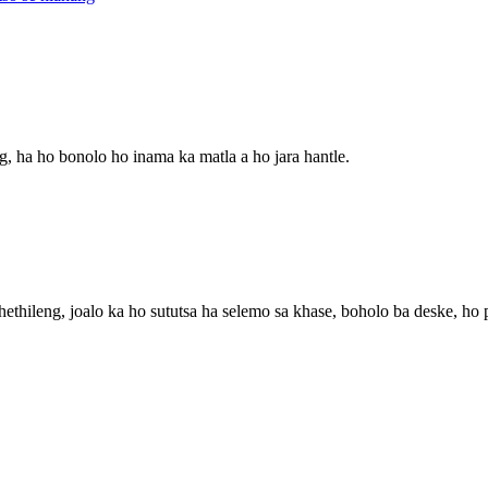
, ha ho bonolo ho inama ka matla a ho jara hantle.
ethileng, joalo ka ho sututsa ha selemo sa khase, boholo ba deske, ho 