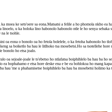
ng ka moea ke sets'oere sa eona.Matsatsi a felile a ho phomola nkho ea h
a linoelo, u ka boloka lino habonolo habonolo ntle le ho senya sebaka 
 na le tsohle.
 oa eona o bonolo oa ho fetola bolelele, o ka fetoha habonolo ho tloh
 sa boiketlo ba hau le litlhoko tsa mosebetsi.Ho sa tsotellehe hore na
e bonolo ho etsa joalo.
lo oa sejoale-joale le ts'ebetso ho ntlafatsa boiphihlelo ba hau ba ho se
onolo ea bophahamo e etsa hore deske ena e be ea bohlokoa ho mang kap
lo ba hau 'me u phahamisetse boiphihlelo ba hau ba mosebetsi holimo ka 