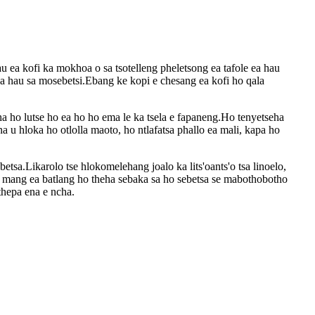
au ea kofi ka mokhoa o sa tsotelleng pheletsong ea tafole ea hau
sa hau sa mosebetsi.Ebang ke kopi e chesang ea kofi ho qala
a ho lutse ho ea ho ho ema le ka tsela e fapaneng.Ho tenyetseha
 u hloka ho otlolla maoto, ho ntlafatsa phallo ea mali, kapa ho
betsa.Likarolo tse hlokomelehang joalo ka lits'oants'o tsa linoelo,
a mang ea batlang ho theha sebaka sa ho sebetsa se mabothobotho
thepa ena e ncha.