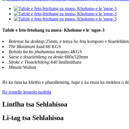
Tafole e feto-fetohang ea moea- Kholomo e le 'ngoe-3
Botenya ba desktop:
25mm, e tenya ho feta komporo e tloaelehileng
The Maximum load:
60 KGS
Boholo ba ho phahamisa mojaro:
4KGS
Saese e tloaelehileng ea deske:
680x520mm
Stroke e Tloaelehileng:
440 limilimithara
Mmala:
Walnut
Re ka fana ka khetho e pharalletseng, hape e ka etsoa ka mokhoa o ikh
Re romelle lengolo-tsoibila
Lintlha tsa Sehlahisoa
Li-tag tsa Sehlahisoa