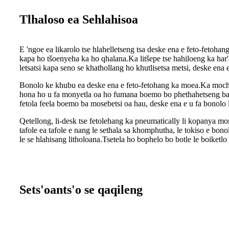
Tlhaloso ea Sehlahisoa
E 'ngoe ea likarolo tse hlahelletseng tsa deske ena e feto-fetoha
kapa ho tšoenyeha ka ho qhalana.Ka litšepe tse hahiloeng ka har'
letsatsi kapa seno se khathollang ho khutlisetsa metsi, deske ena e
Bonolo ke khubu ea deske ena e feto-fetohang ka moea.Ka mochini
hona ho u fa monyetla oa ho fumana boemo bo phethahetseng bakeng
fetola feela boemo ba mosebetsi oa hau, deske ena e u fa bonolo l
Qetellong, li-desk tse fetolehang ka pneumatically li kopanya mora
tafole ea tafole e nang le sethala sa khomphutha, le tokiso e b
le se hlahisang litholoana.Tsetela ho bophelo bo botle le boiket
Sets'oants'o se qaqileng