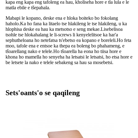
kapa eng kapa eng tafoleng ea hau, kholiseha hore e tla lula e le
matla ebile e tšepahala.
Mabapi le kopano, deske ena e hloka boiteko bo fokolang
haholo.Ka ho fana ka litaelo tse hlakileng le tse hlakileng, u ka
hlophisa deske ea hau ka metsotso e seng mekae.Lisebelisoa
tsohle tse hlokahalang le li-screws li kenyelelitsoe ka har'a
sephutheloana ho netefatsa ts'ebetso ea kopano e boreleli.Ho feta
moo, tafole ena e entsoe ka thepa ea boleng bo phahameng, e
tšoarellang nako e telele.Ho tšoarella ha eona ho tiisa hore e
khona ho mamella ho senyeha ha letsatsi le letsatsi, ho etsa hore e
be letsete la nako e telele sebakeng sa hau sa mosebetsi.
Sets'oants'o se qaqileng