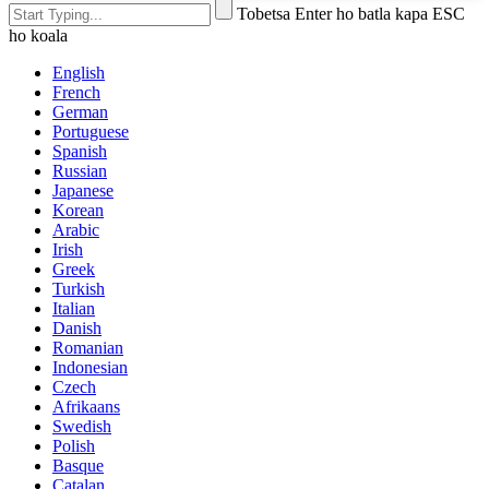
Tobetsa Enter ho batla kapa ESC
ho koala
English
French
German
Portuguese
Spanish
Russian
Japanese
Korean
Arabic
Irish
Greek
Turkish
Italian
Danish
Romanian
Indonesian
Czech
Afrikaans
Swedish
Polish
Basque
Catalan