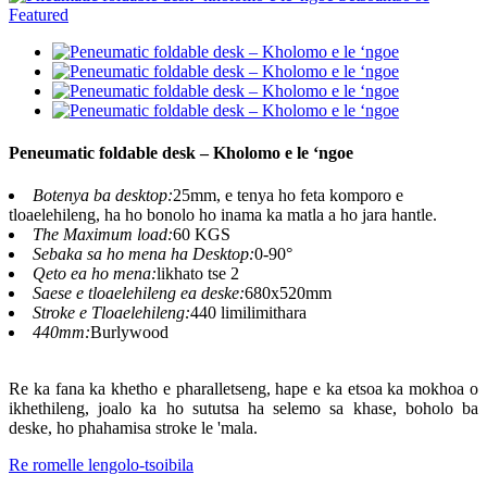
Peneumatic foldable desk – Kholomo e le ‘ngoe
Botenya ba desktop:
25mm, e tenya ho feta komporo e
tloaelehileng, ha ho bonolo ho inama ka matla a ho jara hantle.
The Maximum load:
60 KGS
Sebaka sa ho mena ha Desktop:
0-90°
Qeto ea ho mena:
likhato tse 2
Saese e tloaelehileng ea deske:
680x520mm
Stroke e Tloaelehileng:
440 limilimithara
440mm:
Burlywood
Re ka fana ka khetho e pharalletseng, hape e ka etsoa ka mokhoa o
ikhethileng, joalo ka ho sututsa ha selemo sa khase, boholo ba
deske, ho phahamisa stroke le 'mala.
Re romelle lengolo-tsoibila