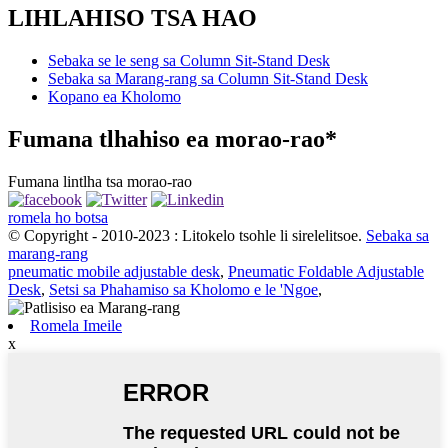
LIHLAHISO TSA HAO
Sebaka se le seng sa Column Sit-Stand Desk
Sebaka sa Marang-rang sa Column Sit-Stand Desk
Kopano ea Kholomo
Fumana tlhahiso ea morao-rao*
Fumana lintlha tsa morao-rao
romela ho botsa
© Copyright - 2010-2023 : Litokelo tsohle li sirelelitsoe.
Sebaka sa
marang-rang
pneumatic mobile adjustable desk
,
Pneumatic Foldable Adjustable
Desk
,
Setsi sa Phahamiso sa Kholomo e le 'Ngoe
,
Romela Imeile
x