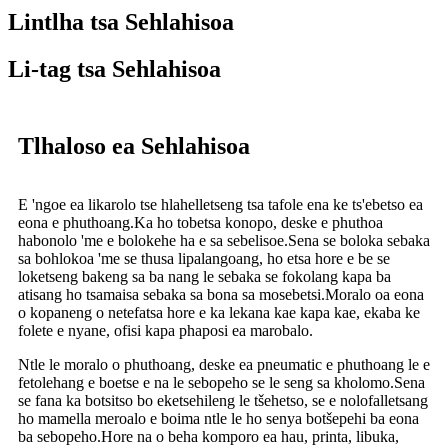
Lintlha tsa Sehlahisoa
Li-tag tsa Sehlahisoa
Tlhaloso ea Sehlahisoa
E 'ngoe ea likarolo tse hlahelletseng tsa tafole ena ke ts'ebetso ea
eona e phuthoang.Ka ho tobetsa konopo, deske e phuthoa
habonolo 'me e bolokehe ha e sa sebelisoe.Sena se boloka sebaka
sa bohlokoa 'me se thusa lipalangoang, ho etsa hore e be se
loketseng bakeng sa ba nang le sebaka se fokolang kapa ba
atisang ho tsamaisa sebaka sa bona sa mosebetsi.Moralo oa eona
o kopaneng o netefatsa hore e ka lekana kae kapa kae, ekaba ke
folete e nyane, ofisi kapa phaposi ea marobalo.
Ntle le moralo o phuthoang, deske ea pneumatic e phuthoang le e
fetolehang e boetse e na le sebopeho se le seng sa kholomo.Sena
se fana ka botsitso bo eketsehileng le tšehetso, se e nolofalletsang
ho mamella meroalo e boima ntle le ho senya botšepehi ba eona
ba sebopeho.Hore na o beha komporo ea hau, printa, libuka,