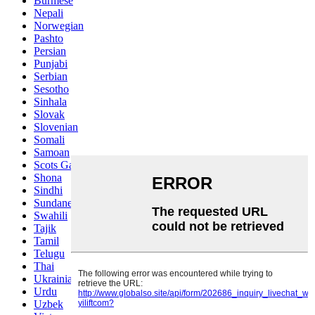
Burmese
Nepali
Norwegian
Pashto
Persian
Punjabi
Serbian
Sesotho
Sinhala
Slovak
Slovenian
Somali
Samoan
Scots Gaelic
Shona
Sindhi
Sundanese
Swahili
Tajik
Tamil
Telugu
Thai
Ukrainian
Urdu
Uzbek