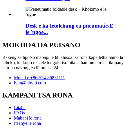
Desk e ka fetolehang ea pneumatic-E
le 'ngoe...
MOKHOA OA PUISANO
Bakeng sa lipotso mabapi le lihlahisoa tsa rona kapa lethathamo la
litheko, ka kopo re siele lengolo-tsoibila la hau mme re tla ikopanya
le rona nakong ea lihora tse 24.
Mohala: +86-574-86831111
lynn@nbyili.com
KAMPANI TSA RONA
Litaba
FAQs
Mabapi le rona
Iteanye le rona